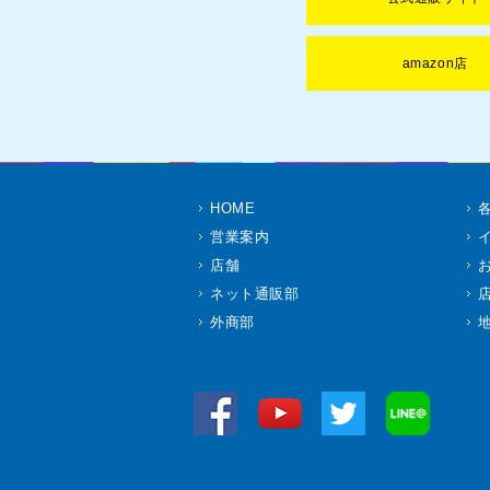
amazon店
HOME
営業案内
店舗
ネット通販部
外商部