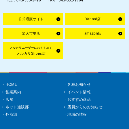
TEL：045-335-3490 FAX：045-331-9704
公式通販サイト
Yahoo!店
楽天市場店
amazon店
メルカリユーザーにおすすめ！
メルカリShops店
HOME
各種お知らせ
営業案内
イベント情報
店舗
おすすめ商品
ネット通販部
店員からのお知らせ
外商部
地域の情報