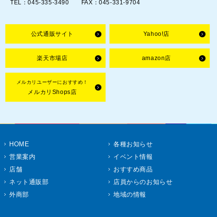
TEL：045-335-3490 FAX：045-331-9704
公式通販サイト
Yahoo!店
楽天市場店
amazon店
メルカリユーザーにおすすめ！
メルカリShops店
HOME
各種お知らせ
営業案内
イベント情報
店舗
おすすめ商品
ネット通販部
店員からのお知らせ
外商部
地域の情報