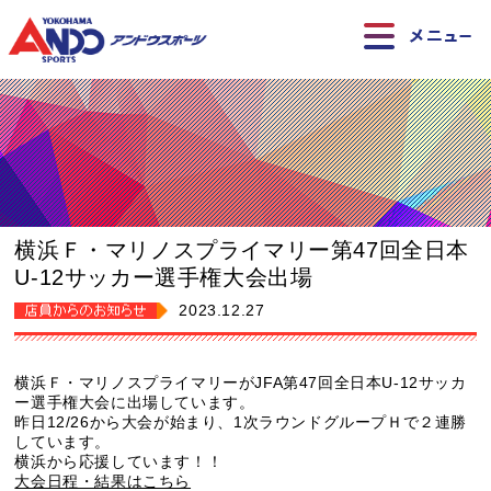
横浜Ｆ・マリノスプライマリー第47回全日本
U-12サッカー選手権大会出場
2023.12.27
横浜Ｆ・マリノスプライマリーがJFA第47回全日本U-12サッカ
ー選手権大会に出場しています。
昨日12/26から大会が始まり、1次ラウンドグループＨで２連勝
しています。
横浜から応援しています！！
大会日程・結果はこちら