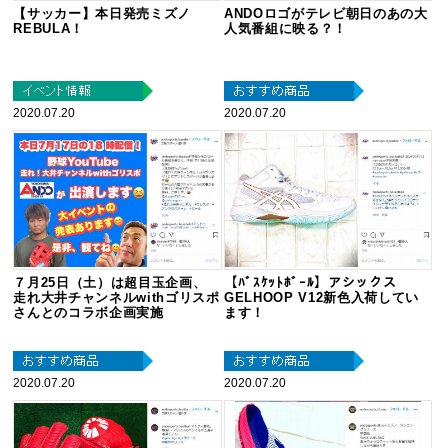
【サッカー】本日発売ミズノ
ANDOロゴがテレビ朝日のあの大
REBULA！
人気番組に映る？！
2020.07.20
2020.07.20
７月25日（土）は超目玉企画、
【ﾊﾞｽｹｯﾄﾎﾞｰﾙ】アシックス
走れ大井チャンネルwithゴリスポ
GELHOOP V12新色入荷してい
さんとのコラボ企画実施
ます！
2020.07.20
2020.07.20