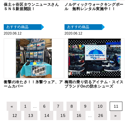
保土ヶ谷区タウンニュースさん
ノルディックウォークキングポー
ＳＮＳ新規開設！
ル 無料レンタル実施中！！
2020.06.12
2020.06.12
衝撃の冷たさ！！氷撃ウェア、ア
梅雨の乗り切るアイテム・スイス
ームカバー
ブランドOnの防水シューズ
«
1
…
6
7
8
9
10
11
12
13
14
15
16
…
26
»